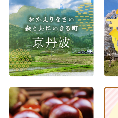
か
丹
え
波
り
町
な
観
さ
光
い、
サ
森
イ
と
ト
共
ふ
京
に
る
丹
い
さ
波