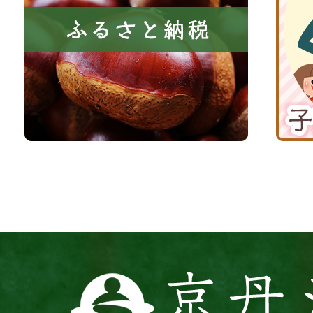
き
と
子
る
納
育
町
税
て
京
応
丹
援
波
サ
イ
ト
京
丹