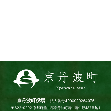
京
丹
波
町
Kyotamba
town
京丹波町役場
法人番号4000020264075
〒622-0292 京都府船井郡京丹波町蒲生蒲生野487番地1