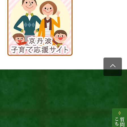
波
子
育
て
応
援
サ
イ
ト