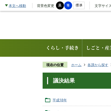
本文へ移動
背景色変更
文字サイ
くらし・手続き
しごと・産
現在の位置
ホーム
各課から探す
議決結果
平成18年