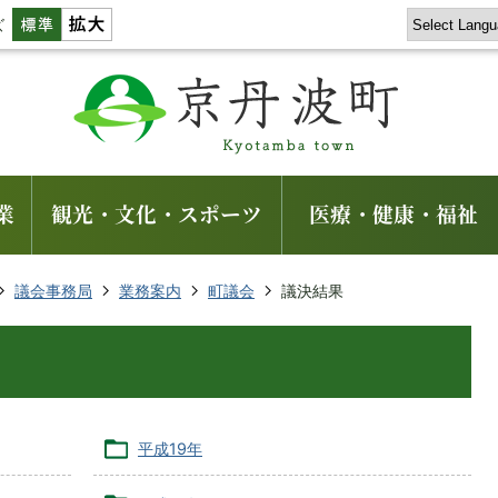
ズ
業
観光・文化・スポーツ
医療・健康・福祉
議会事務局
業務案内
町議会
議決結果
平成19年