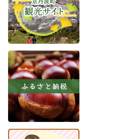
丹
観
波
光
サ
イ
ト
ふ
る
さ
と
納
税
京
丹