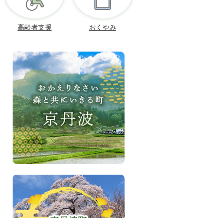
高齢者支援
おくやみ
お
か
え
り
な
さ
い、
森
と
共
に
い
き
京
る
丹
町
波
京
町