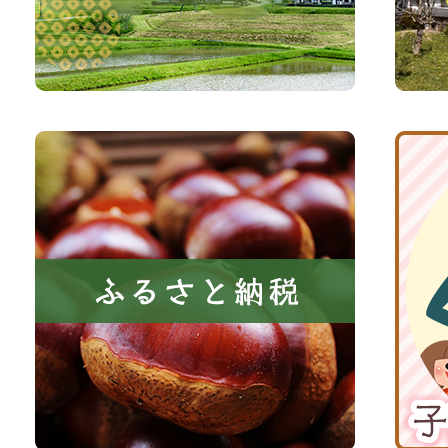
い、
サ
森
イ
と
ト
共
ふ
京
に
る
丹
い
さ
波
き
と
子
る
納
育
町
税
て
京
応
丹
援