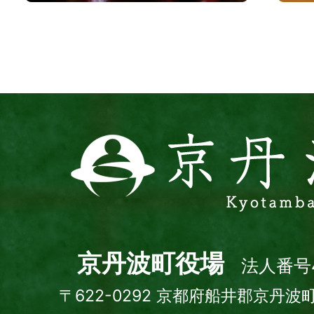
波
サ
イ
ト
京
丹
波
町
Kyotamba
town
京丹波町役場
法人番号4
〒622-0292 京都府船井郡京丹波