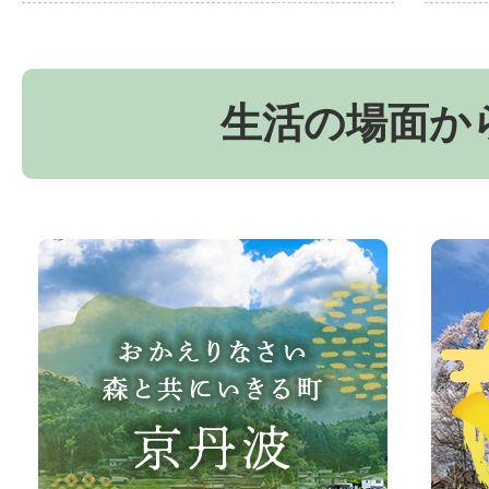
生活の場面か
お
京
か
丹
え
波
り
町
な
観
さ
光