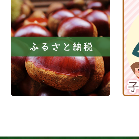
共
ふ
京
に
る
丹
い
さ
波
き
と
子
る
納
育
町
税
て
京
応
丹
援
波
サ
イ
ト