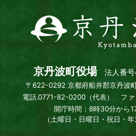
京
丹
波
町
Kyotamba
town
京丹波町役場
法人番号4
〒622-0292 京都府船井郡京丹波
電話.0771-82-0200（代表） ファッ
開庁時間：8時30分から1
（土曜日・日曜日・祝日・年