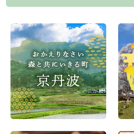
お
京
か
丹
え
波
り
町
な
観
さ
光
い、
サ
森
イ
と
ト