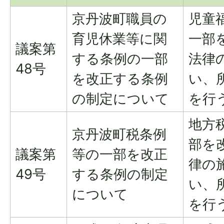
京丹波町職員の
児童
育児休業等に関
一部
議案第
する条例の一部
法律
48号
を改正する条例
い、
の制定について
を行
地方
京丹波町税条例
部を
議案第
等の一部を改正
律の
49号
する条例の制定
い、
について
を行