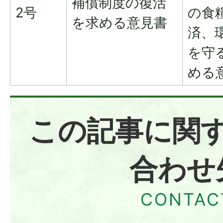
補償制度の復活
2号
の食
を求める意見書
済、
を守
める
この記事に関
合わせ