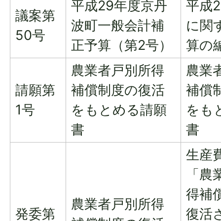
平成29年度京丹
平成
議案第
波町一般会計補
に関
50号
正予算（第2号）
算の
農業者戸別所得
農業
請願第
補償制度の復活
補償
1号
をもとめる請願
をも
書
書
生産
「農
得補
農業者戸別所得
発委第
復活