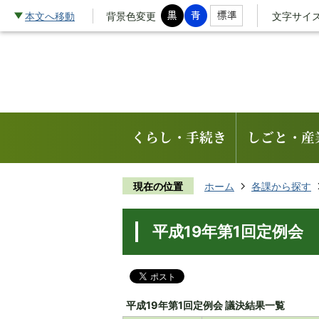
本文へ移動
背景色変更
文字サイ
くらし・手続き
しごと・産
現在の位置
ホーム
各課から探す
平成19年第1回定例会
平成19年第1回定例会 議決結果一覧