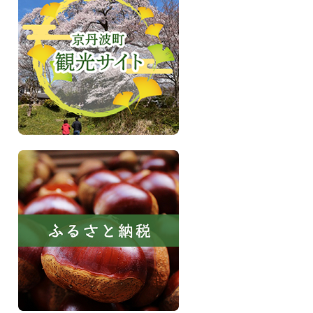
町
波
京
町
丹
観
波
光
サ
イ
ト
ふ
る
さ
と
納
税