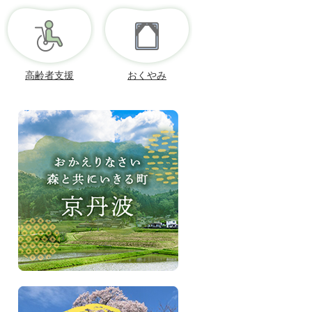
高齢者支援
おくやみ
お
か
え
り
な
さ
い、
森
と
共
に
い
き
京
る
丹