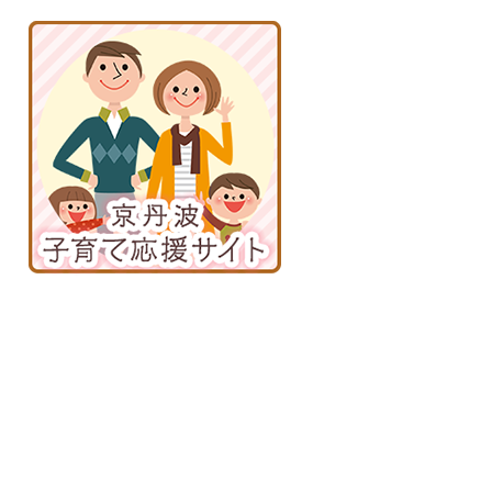
京
丹
波
子
育
て
応
援
サ
イ
ト