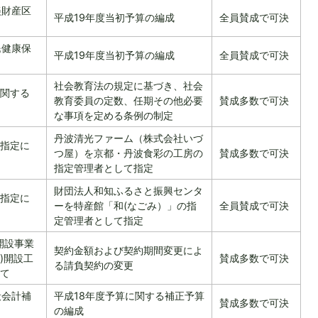
美財産区
平成19年度当初予算の編成
全員賛成で可決
民健康保
平成19年度当初予算の編成
全員賛成で可決
社会教育法の規定に基づき、社会
関する
教育委員の定数、任期その他必要
賛成多数で可決
な事項を定める条例の制定
丹波清光ファーム（株式会社いづ
指定に
つ屋）を京都・丹波食彩の工房の
賛成多数で可決
指定管理者として指定
財団法人和知ふるさと振興センタ
指定に
ーを特産館「和(なごみ）」の指
全員賛成で可決
定管理者として指定
開設事業
契約金額および契約期間変更によ
)開設工
賛成多数で可決
る請負契約の変更
て
般会計補
平成18年度予算に関する補正予算
賛成多数で可決
の編成