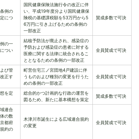
国民健康保険法施行令の改正に伴
条例の
い、平成19年度分より国民健康保
定につ
険税の基礎課税額を53万円から5
賛成多数で可決
6万円に引き上げるための条例の
一部改正
結核予防法が廃止され、感染症の
例の一
予防および感染症の患者に対する
につい
全員賛成で可決
医療に関する法律に統合されるこ
ととなるための条例の一部改正
よび管
町営住宅三ノ宮団地4戸建設に伴
改正す
うものおよび種別の変更を行うた
全員賛成で可決
めの条例の一部改正
想を定
総合的かつ計画的な行政の運営を
賛成多数で可決
図るため、新たに基本構想を策定
域連合
体の数
木津川市誕生による広域連合規約
京都府
全員賛成で可決
の変更
規約の