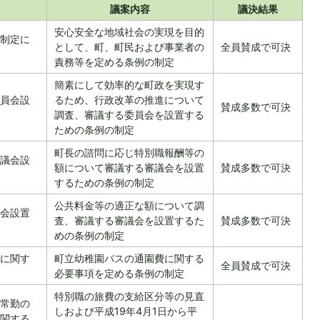
議案内容
議決結果
安心安全な地域社会の実現を目的
制定に
として、町、町民および事業者の
全員賛成で可決
責務等を定める条例の制定
簡素にして効率的な町政を実現す
員会設
るため、行政改革の推進について
賛成多数で可決
調査、審議する委員会を設置する
ための条例の制定
町長の諮問に応じ特別職報酬等の
議会設
額について審議する審議会を設置
賛成多数で可決
するための条例の制定
公共料金等の適正な額について調
会設置
査、審議する審議会を設置するた
賛成多数で可決
めの条例の制定
に関す
町立幼稚園バスの通園費に関する
全員賛成で可決
必要事項を定める条例の制定
特別職の旅費の支給区分等の見直
常勤の
しおよび平成19年4月1日から平
関する