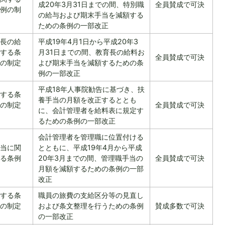
成20年3月31日までの間、特別職
全員賛成で可決
例の制
の給与および期末手当を減額する
ための条例の一部改正
長の給
平成19年4月1日から平成20年3
する条
月31日までの間、教育長の給料お
全員賛成で可決
の制定
よび期末手当を減額するための条
例の一部改正
平成18年人事院勧告に基づき、扶
する条
養手当の月額を改正するととも
の制定
全員賛成で可決
に、会計管理者を給料表に規定す
るための条例の一部改正
会計管理者を管理職に位置付ける
当に関
とともに、平成19年4月から平成
る条例
20年3月までの間、管理職手当の
全員賛成で可決
月額を減額するための条例の一部
改正
する条
職員の旅費の支給区分等の見直し
の制定
および条文整理を行うための条例
賛成多数で可決
の一部改正