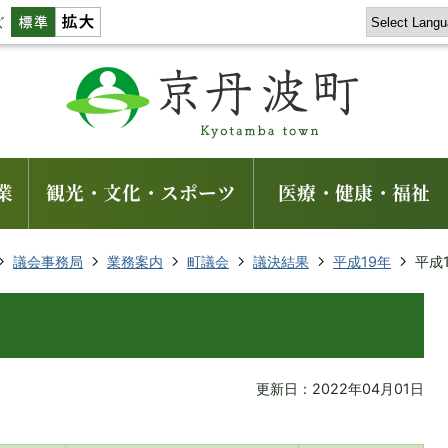
ズ
業
観光・文化・スポーツ
医療・健康・福祉
議会事務局
業務案内
町議会
議決結果
平成19年
平成
更新日：2022年04月01日