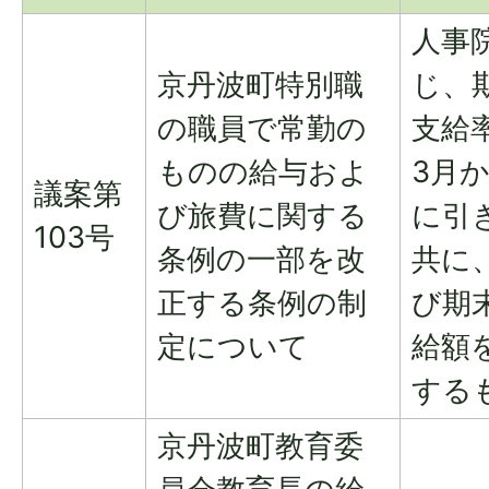
人事
京丹波町特別職
じ、
の職員で常勤の
支給率
ものの給与およ
3月か
議案第
び旅費に関する
に引
103号
条例の一部を改
共に
正する条例の制
び期
定について
給額
する
京丹波町教育委