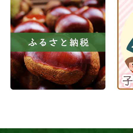
共
ふ
京
に
る
丹
い
さ
波
き
と
子
る
納
育
町
税
て
京
応
丹
援
波
サ
イ
ト