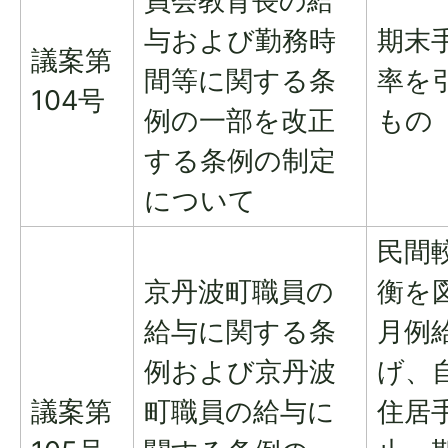
員会教育長の給
与および勤務時
期末
議案第
間等に関する条
率を
104号
例の一部を改正
もの
する条例の制定
について
民間
京丹波町職員の
衡を
給与に関する条
月例
例および京丹波
げ、
議案第
町職員の給与に
住居