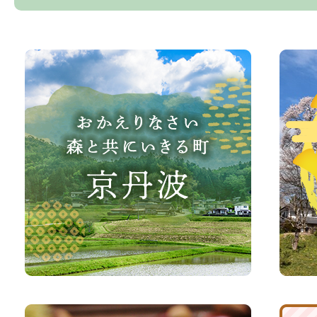
お
京
か
丹
え
波
り
町
な
観
さ
光
い、
サ
森
イ
と
ト