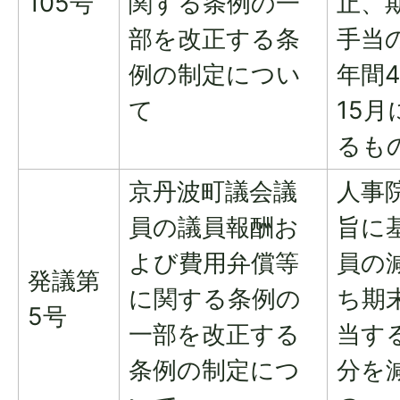
105号
関する条例の一
止、
部を改正する条
手当
例の制定につい
年間4
て
15
るも
京丹波町議会議
人事
員の議員報酬お
旨に
よび費用弁償等
員の
発議第
に関する条例の
ち期
5号
一部を改正する
当する
条例の制定につ
分を