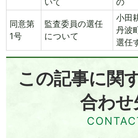
いて
の
小田
同意第
監査委員の選任
丹波
1号
について
選任
この記事に関
合わせ