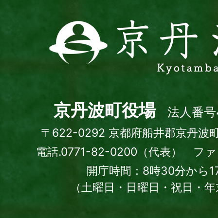
京
丹
波
町
Kyotamba
town
京丹波町役場
法人番号4
〒622-0292 京都府船井郡京丹波
電話.0771-82-0200（代表） ファッ
開庁時間：8時30分から1
（土曜日・日曜日・祝日・年