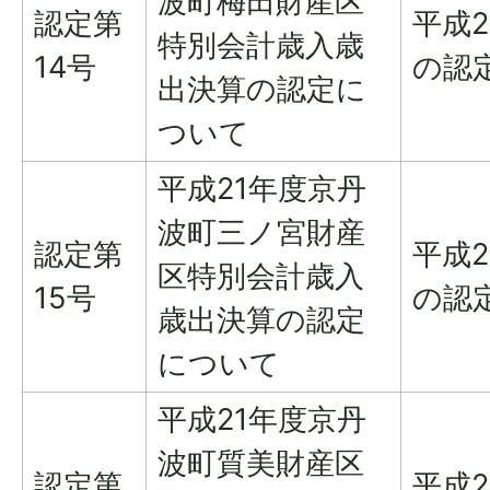
波町梅田財産区
認定第
平成
特別会計歳入歳
14号
の認
出決算の認定に
ついて
平成21年度京丹
波町三ノ宮財産
認定第
平成
区特別会計歳入
15号
の認
歳出決算の認定
について
平成21年度京丹
波町質美財産区
認定第
平成