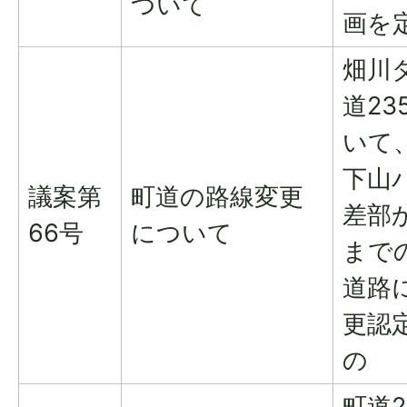
ついて
画を
畑川
道23
いて
下山
議案第
町道の路線変更
差部
66号
について
まで
道路
更認
の
町道2