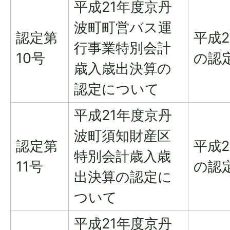
平成21年度京丹
波町町営バス運
認定第
平成
行事業特別会計
10号
の認
歳入歳出決算の
認定について
平成21年度京丹
波町須知財産区
認定第
平成
特別会計歳入歳
11号
の認
出決算の認定に
ついて
平成21年度京丹