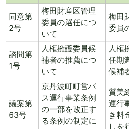
梅田財産区管理
同意第
梅田
委員の選任につ
2号
委員
いて
人権擁護委員候
人権
諮問第
補者の推薦につ
任期
1号
いて
候補
京丹波町町営バ
質美
ス運行事業条例
議案第
運行
の一部を改正す
63号
き料
る条例の制定に
しを