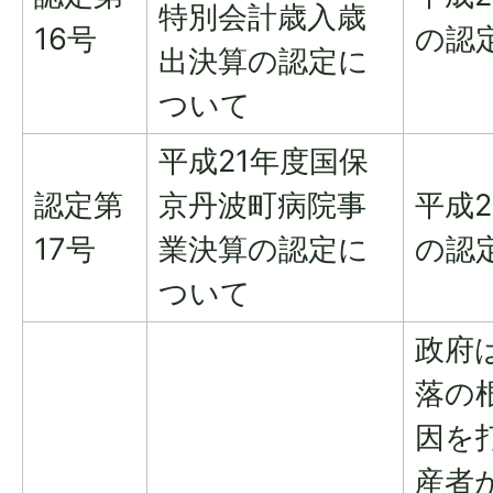
特別会計歳入歳
16号
の認
出決算の認定に
ついて
平成21年度国保
認定第
京丹波町病院事
平成
17号
業決算の認定に
の認
ついて
政府
落の
因を
産者