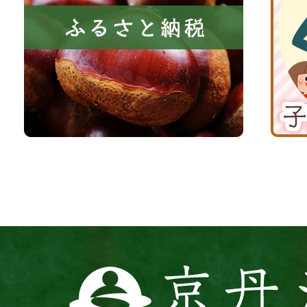
き
と
子
る
納
育
町
税
て
京
応
丹
援
波
サ
イ
ト
京
丹