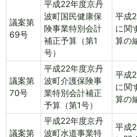
平成22年度京丹
波町国民健康保
平成
議案第
険事業特別会計
に関
69号
補正予算（第1
算の
号）
平成22年度京丹
平成
議案第
波町介護保険事
に関
70号
業特別会計補正
算の
予算（第1号）
平成22年度京丹
平成
議案第
波町水道事業特