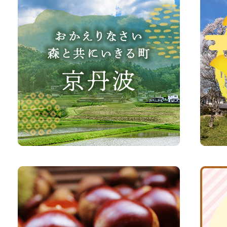
か
丹
え
波
り
町
な
観
さ
光
い、
サ
森
イ
と
ト
共
ふ
京
に
る
丹
い
さ
波