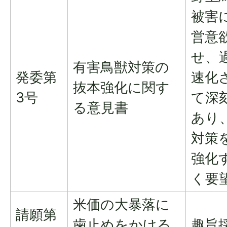
被害
営意
せ、
有害鳥獣対策の
発委第
速化
抜本強化に関す
3号
て深
る意見書
あり
対策
強化
く要
米価の大暴落に
請願第
歯止めをかける
趣旨