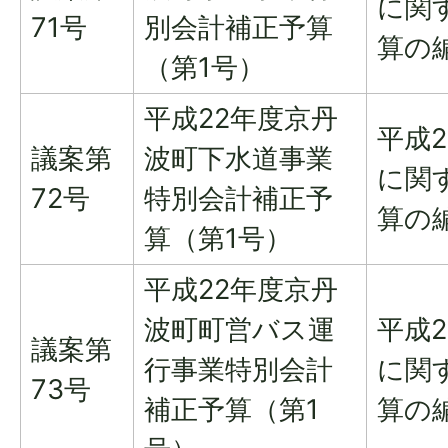
に関
71号
別会計補正予算
算の
（第1号）
平成22年度京丹
平成
議案第
波町下水道事業
に関
72号
特別会計補正予
算の
算（第1号）
平成22年度京丹
波町町営バス運
平成
議案第
行事業特別会計
に関
73号
補正予算（第1
算の