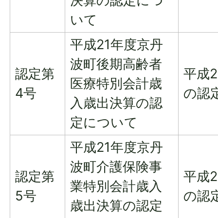
決算の認定につ
いて
平成21年度京丹
波町後期高齢者
認定第
平成
医療特別会計歳
4号
の認
入歳出決算の認
定について
平成21年度京丹
波町介護保険事
認定第
平成
業特別会計歳入
5号
の認
歳出決算の認定