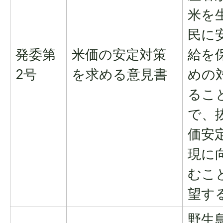
米を
民に
発委第
米価の安定対策
給を
2号
を求める意見書
めの
るこ
で、
価安
現に
むこ
望す
野生