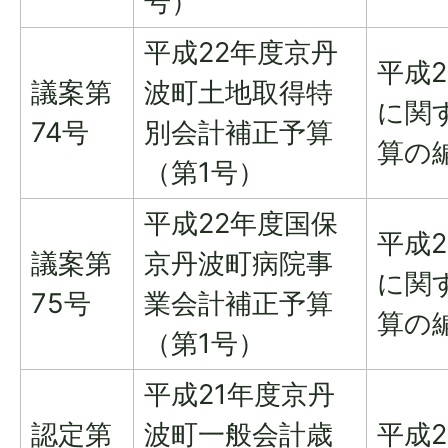
号）
平成22年度京丹
平成
議案第
波町土地取得特
に関
74号
別会計補正予算
算の
（第1号）
平成22年度国保
平成
議案第
京丹波町病院事
に関
75号
業会計補正予算
算の
（第1号）
平成21年度京丹
認定第
波町一般会計歳
平成