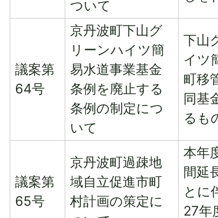
ついて
京丹波町下山グ
下山
リーンハイツ簡
イツ
議案第
易水道事業基金
町移
64号
条例を廃止する
同基
条例の制定につ
るも
いて
本年
京丹波町過疎地
間延
議案第
域自立促進市町
とに
65号
村計画の策定に
27