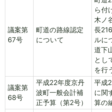
ら付
木ノ
議案第
町道の路線認定
長21
67号
について
ルに
道下
とし
を行
平成22年度京丹
平成
議案第
波町一般会計補
に関
68号
正予算（第2号）
算の