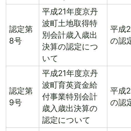
平成21年度京丹
波町土地取得特
認定第
平成
別会計歳入歳出
8号
の認
決算の認定につ
いて
平成21年度京丹
波町育英資金給
認定第
平成
付事業特別会計
9号
の認
歳入歳出決算の
認定について