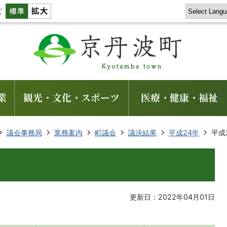
ズ
業
観光・文化・スポーツ
医療・健康・福祉
議会事務局
業務案内
町議会
議決結果
平成24年
平成
更新日：2022年04月01日