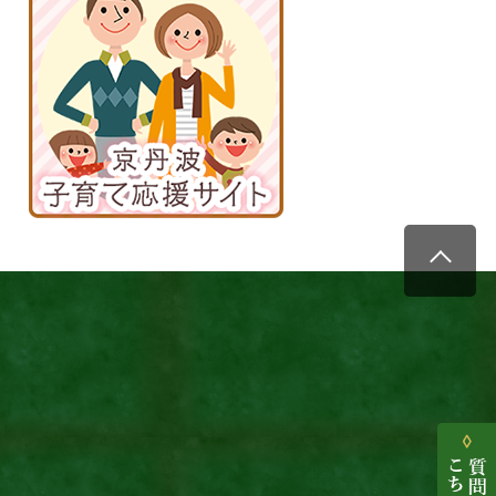
波
子
育
て
応
援
サ
イ
ト