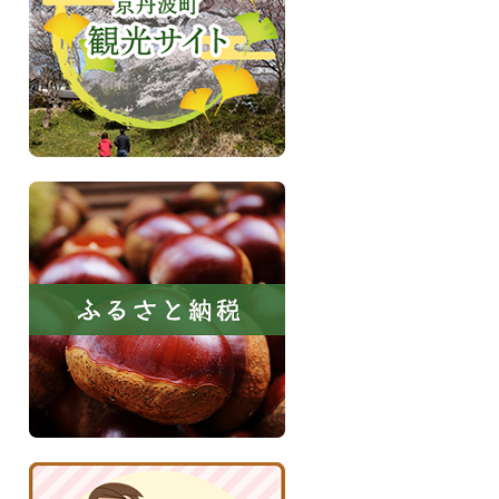
丹
観
波
光
サ
イ
ト
ふ
る
さ
と
納
税
京
丹