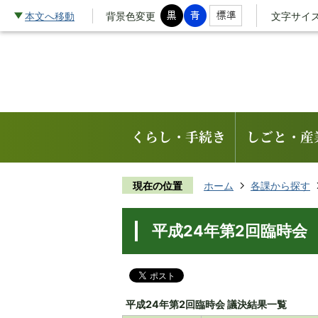
本文へ移動
背景色変更
文字サイ
くらし・手続き
しごと・産
現在の位置
ホーム
各課から探す
平成24年第2回臨時会
平成24年第2回臨時会 議決結果一覧