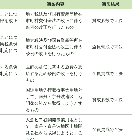
議案内容
議決結果
ことにつ
地方税法及び国有資産等所在
部を改正
市町村交付金法の改正に伴う
賛成多数で可決
条例の改正を行ったもの
ことにつ
地方税法及び国有資産等所在
険税条例
市町村交付金法の改正に伴う
全員賛成で可決
制定につ
条例の改正を行ったもの
する条例
医師の赴任に関する旅費を支
制定につ
給するため条例の改正を行う
全員賛成で可決
もの
国道用地先行取得事業用地と
して、南丹・京丹波地区土地
賛成多数で可決
開発公社から取得しようとす
るもの
大倉ヒヨ谷開発事業用地とし
て、南丹・京丹波地区土地開
全員賛成で可決
発公社から取得しようとする
もの