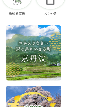
高齢者支援
おくやみ
お
か
え
り
な
さ
い、
森
と
共
に
い
き
京
る
丹
町
波
京
町