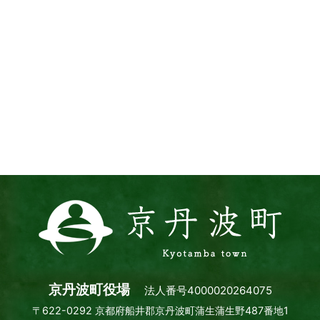
京
丹
波
町
Kyotamba
town
京丹波町役場
法人番号4000020264075
〒622-0292 京都府船井郡京丹波町蒲生蒲生野487番地1