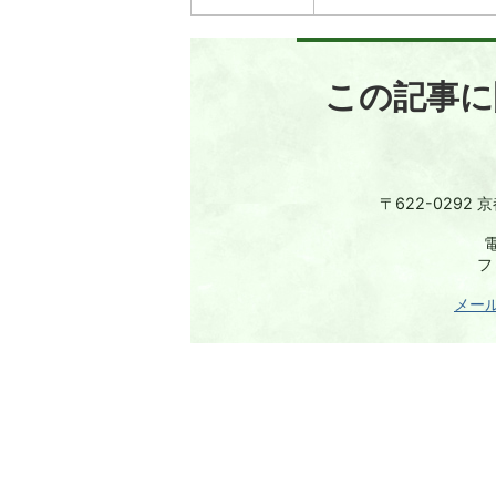
この記事に
〒622-0292
電
フ
メー