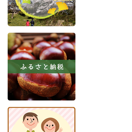
イ
ト
ふ
る
さ
と
納
税
京
丹
波
子