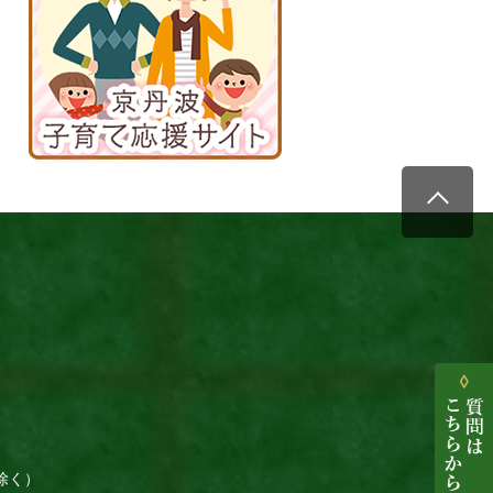
育
て
応
援
サ
イ
ト
除く）