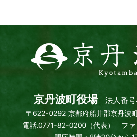
イ
ト
京
丹
波
町
Kyotamba
town
京丹波町役場
法人番号4
〒622-0292 京都府船井郡京丹波
電話.0771-82-0200（代表） ファッ