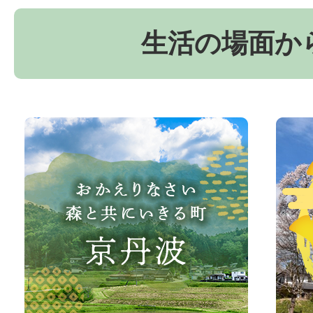
生活の場面か
お
京
か
丹
え
波
り
町
な
観
さ
光
い、
サ