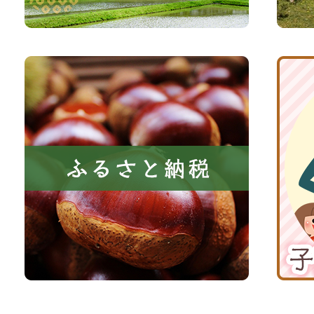
森
イ
と
ト
共
ふ
京
に
る
丹
い
さ
波
き
と
子
る
納
育
町
税
て
京
応
丹
援
波
サ