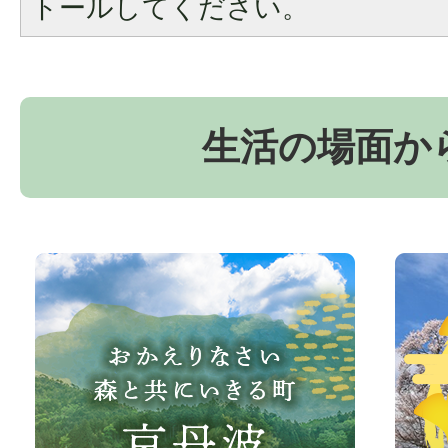
トールしてください。
生活の場面か
お
京
か
丹
え
波
り
町
な
観