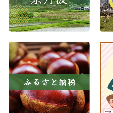
さ
光
い、
サ
森
イ
と
ト
共
ふ
京
に
る
丹
い
さ
波
き
と
子
る
納
育
町
税
て
京
応