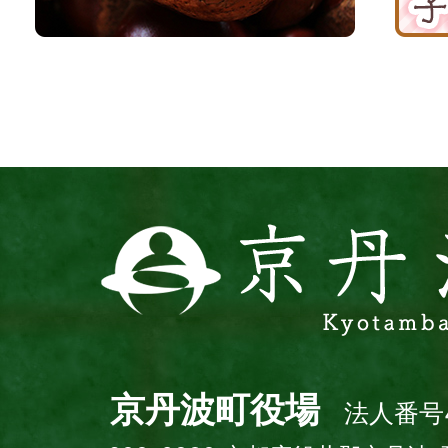
丹
援
波
サ
イ
ト
京
丹
波
町
Kyotamba
town
京丹波町役場
法人番号4