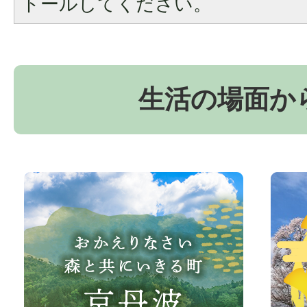
トールしてください。
生活の場面か
お
京
か
丹
え
波
り
町
な
観