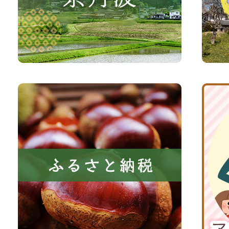
さ
光
い、
サ
森
イ
と
ト
共
ふ
京
に
る
丹
い
さ
波
き
と
子
る
納
育
町
税
て
京
応