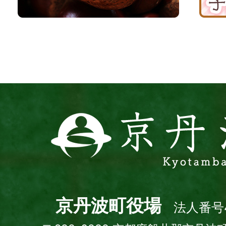
丹
援
波
サ
イ
ト
京
丹
波
町
Kyotamba
town
京丹波町役場
法人番号4