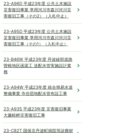
23-A96D 平成23年度 公共土木施設
災害復旧事業 準用河川市森川河川災
害復旧工事（その2）（入札中止）
23-A95D 平成23年度 公共土木施設
災害復旧事業 準用河川市森川河川災
害復旧工事（その1）（入札中止）
23-B46W 平成23年度 丹波綾部道路
曽根地区函渠工 送配水管実施設計業
務
23-A94W 平成23年度 統合簡易水道
整備事業 寺谷団地配水管布設工事
23-A93S 平成23年度 災害復旧事業
大簾畦畔災害復旧工事
23-C82T 国保京丹波町病院等診療材