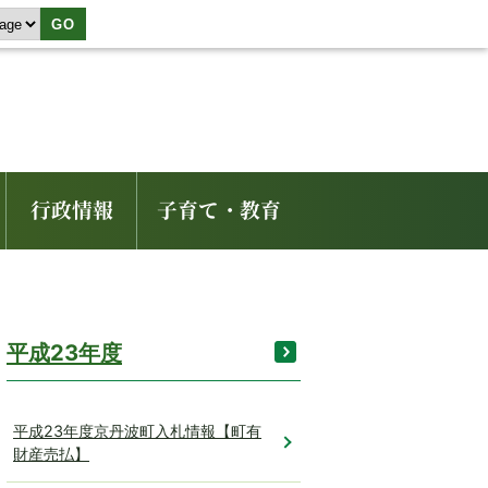
GO
行政情報
子育て・教育
平成23年度
平成23年度京丹波町入札情報【町有
財産売払】