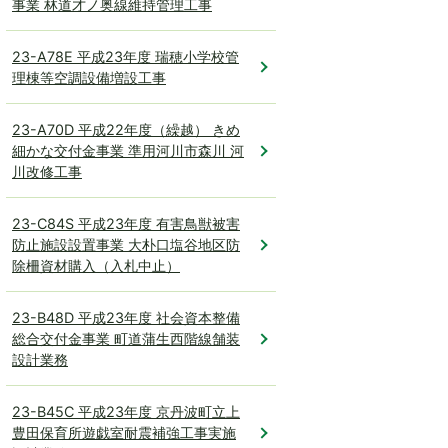
事業 林道才ノ奥線維持管理工事
23-A78E 平成23年度 瑞穂小学校管
理棟等空調設備増設工事
23-A70D 平成22年度（繰越） きめ
細かな交付金事業 準用河川市森川 河
川改修工事
23-C84S 平成23年度 有害鳥獣被害
防止施設設置事業 大朴口塩谷地区防
除柵資材購入（入札中止）
23-B48D 平成23年度 社会資本整備
総合交付金事業 町道蒲生西階線舗装
設計業務
23-B45C 平成23年度 京丹波町立上
豊田保育所遊戯室耐震補強工事実施