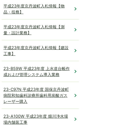
平成23年度京丹波町入札情報【物
品・役務】
平成23年度京丹波町入札情報【測
量・設計業務】
平成23年度京丹波町入札情報【建設
工事】
23-B59W 平成23年度 上水道台帳作
成および管理システム導入業務
23-C97N 平成23年度 国保京丹波町
病院和知歯科診療所歯科用炭酸ガス
レーザー購入
23-A100W 平成23年度 畑川浄水場
場内舗装工事