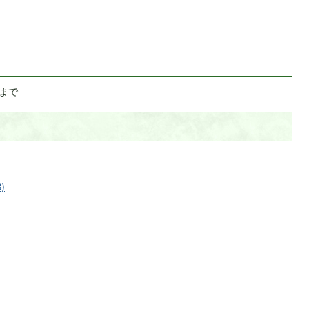
日まで
)