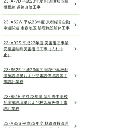
23-A77D 平成23年度 町道須知市森
桃根線 道路改修工事
23-A62W 平成23年度 京都縦貫自動
車道関連 市森地区 処理施設解体工事
23-A92S 平成23年度 災害復旧事業
安栖里畦畔災害復旧工事（入札中
止）
23-B52E 平成23年度 瑞穂中学校配
膳施設増築および受電設備増設等工
事設計業務
23-B51E 平成23年度 蒲生野中学校
配膳施設増築および校舎棟改修工事
設計業務
23-A83S 平成23年度 林道維持管理