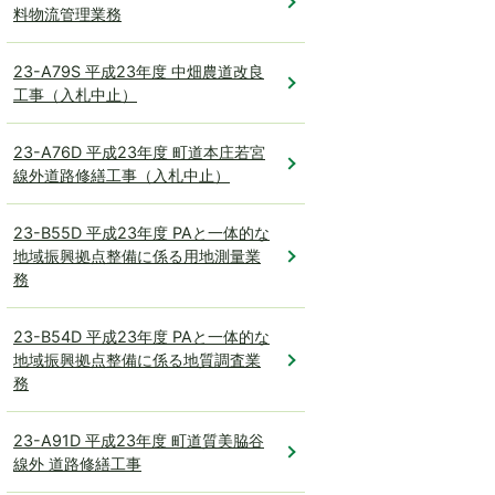
料物流管理業務
23-A79S 平成23年度 中畑農道改良
工事（入札中止）
23-A76D 平成23年度 町道本庄若宮
線外道路修繕工事（入札中止）
23-B55D 平成23年度 PAと一体的な
地域振興拠点整備に係る用地測量業
務
23-B54D 平成23年度 PAと一体的な
地域振興拠点整備に係る地質調査業
務
23-A91D 平成23年度 町道質美脇谷
線外 道路修繕工事