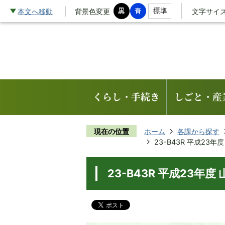
本文へ移動
背景色変更
文字サイ
くらし・手続き
しごと・産
現在の位置
ホーム
各課から探す
23-B43R 平成2
23-B43R 平成23