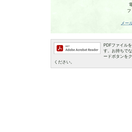
電
フ
メー
PDFファイルを閲
す。お持ちでない方
ードボタンを
ください。