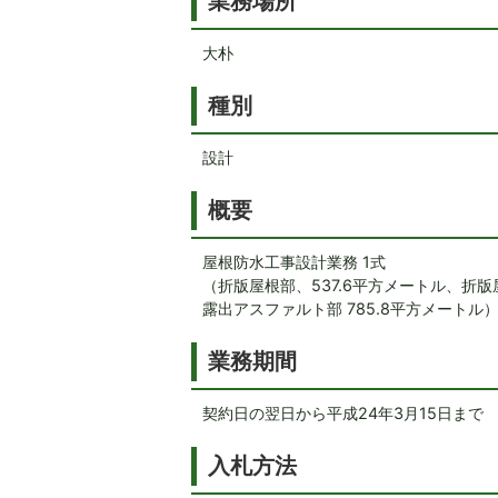
業務場所
大朴
種別
設計
概要
屋根防水工事設計業務 1式
（折版屋根部、537.6平方メートル、折版屋
露出アスファルト部 785.8平方メートル
業務期間
契約日の翌日から平成24年3月15日まで
入札方法