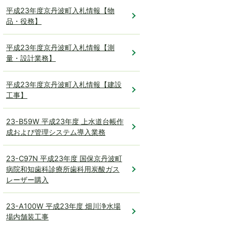
平成23年度京丹波町入札情報【物
品・役務】
平成23年度京丹波町入札情報【測
量・設計業務】
平成23年度京丹波町入札情報【建設
工事】
23-B59W 平成23年度 上水道台帳作
成および管理システム導入業務
23-C97N 平成23年度 国保京丹波町
病院和知歯科診療所歯科用炭酸ガス
レーザー購入
23-A100W 平成23年度 畑川浄水場
場内舗装工事