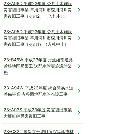
23-A96D 平成23年度 公共土木施設
災害復旧事業 準用河川市森川河川災
害復旧工事（その2）（入札中止）
23-A95D 平成23年度 公共土木施設
災害復旧事業 準用河川市森川河川災
害復旧工事（その1）（入札中止）
23-B46W 平成23年度 丹波綾部道路
曽根地区函渠工 送配水管実施設計業
務
23-A94W 平成23年度 統合簡易水道
整備事業 寺谷団地配水管布設工事
23-A93S 平成23年度 災害復旧事業
大簾畦畔災害復旧工事
23-C82T 国保京丹波町病院等診療材