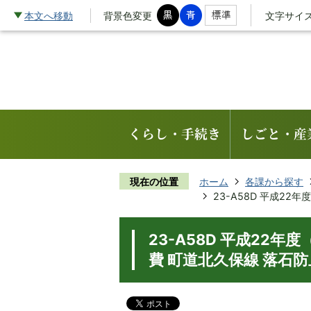
本文へ移動
背景色変更
文字サイ
くらし・手続き
しごと・産
現在の位置
ホーム
各課から探す
23-A58D 平成2
23-A58D 平成22
費 町道北久保線 落石