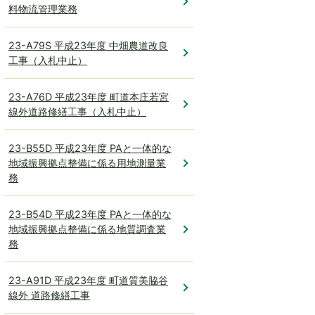
料物流管理業務
23-A79S 平成23年度 中畑農道改良
工事（入札中止）
23-A76D 平成23年度 町道本庄若宮
線外道路修繕工事（入札中止）
23-B55D 平成23年度 PAと一体的な
地域振興拠点整備に係る用地測量業
務
23-B54D 平成23年度 PAと一体的な
地域振興拠点整備に係る地質調査業
務
23-A91D 平成23年度 町道質美脇谷
線外 道路修繕工事