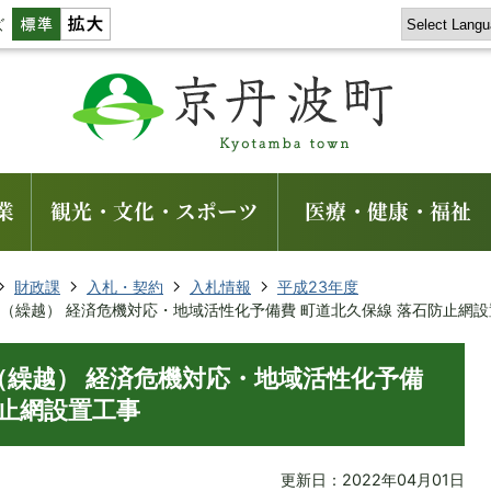
ズ
業
観光・文化・スポーツ
医療・健康・福祉
財政課
入札・契約
入札情報
平成23年度
2年度（繰越） 経済危機対応・地域活性化予備費 町道北久保線 落石防止網
年度（繰越） 経済危機対応・地域活性化予備
防止網設置工事
更新日：2022年04月01日