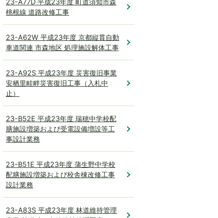
23-A77D 平成23年度 町道須知市森
桃根線 道路改修工事
23-A62W 平成23年度 京都縦貫自動
車道関連 市森地区 処理施設解体工事
23-A92S 平成23年度 災害復旧事業
安栖里畦畔災害復旧工事（入札中
止）
23-B52E 平成23年度 瑞穂中学校配
膳施設増築および受電設備増設等工
事設計業務
23-B51E 平成23年度 蒲生野中学校
配膳施設増築および校舎棟改修工事
設計業務
23-A83S 平成23年度 林道維持管理