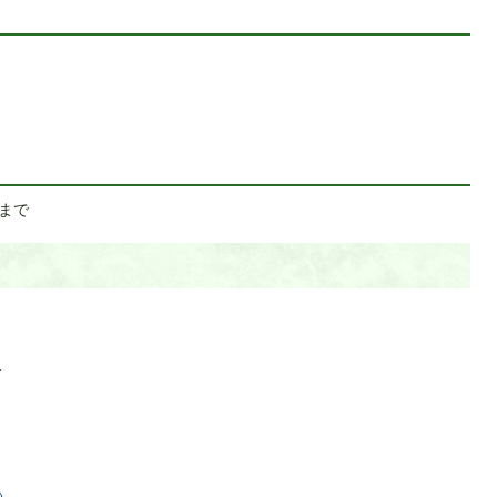
日まで
)