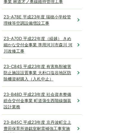
事業 林道才ノ奥線維持管理工事
23-A78E 平成23年度 瑞穂小学校管
理棟等空調設備増設工事
23-A70D 平成22年度（繰越） きめ
細かな交付金事業 準用河川市森川 河
川改修工事
23-C84S 平成23年度 有害鳥獣被害
防止施設設置事業 大朴口塩谷地区防
除柵資材購入（入札中止）
23-B48D 平成23年度 社会資本整備
総合交付金事業 町道蒲生西階線舗装
設計業務
23-B45C 平成23年度 京丹波町立上
豊田保育所遊戯室耐震補強工事実施