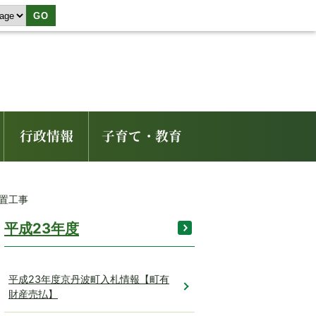
GO
行政情報
子育て・教育
設置工事
平成23年度
平成23年度京丹波町入札情報【町有
財産売払】