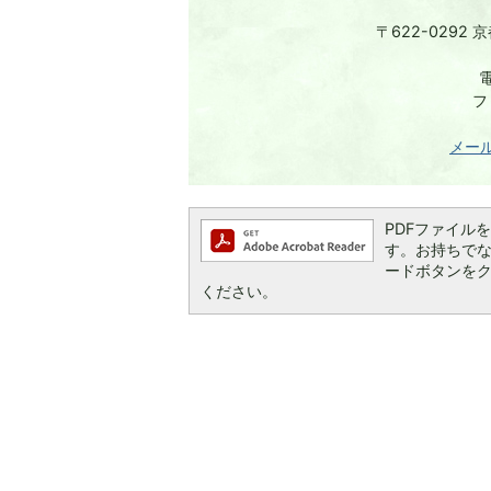
〒622-0292
電
フ
メー
PDFファイルを閲
す。お持ちでない方
ードボタンを
ください。