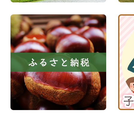
と
ト
共
ふ
京
に
る
丹
い
さ
波
き
と
子
る
納
育
町
税
て
京
応
丹
援
波
サ
イ