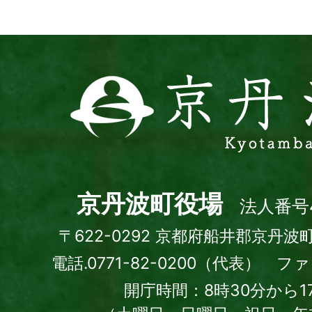
ト
京
丹
波
町
Kyotamba
town
京丹波町役場
法人番号4
〒622-0292 京都府船井郡京丹波
電話.0771-82-0200（代表） ファッ
開庁時間：8時30分から1