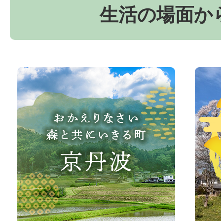
生活の場面か
お
京
か
丹
え
波
り
町
な
観
さ
光
い、
サ
森
イ