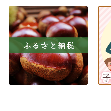
と
ト
共
ふ
京
に
る
丹
い
さ
波
き
と
子
る
納
育
町
税
て
京
応
丹
援
波
サ
イ
ト