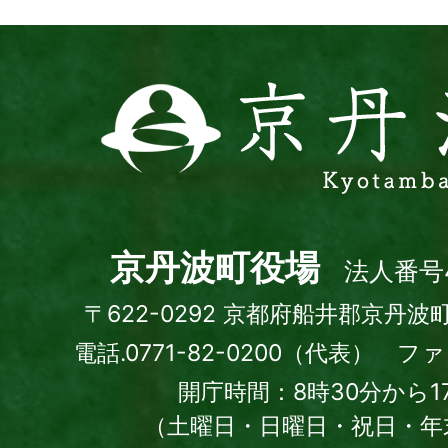
京
丹
波
町
Kyotamba
town
京丹波町役場
法人番号4
〒622-0292 京都府船井郡京丹波
電話.0771-82-0200（代表） ファッ
開庁時間：8時30分から1
（土曜日・日曜日・祝日・年