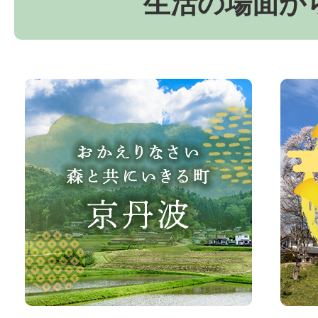
生活の場面か
お
京
か
丹
え
波
り
町
な
観
さ
光
い、
サ
森
イ