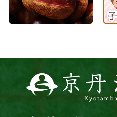
京
応
丹
援
波
サ
イ
ト
京
丹
波
町
Kyotamba