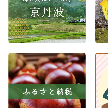
な
観
さ
光
い、
サ
森
イ
と
ト
共
ふ
京
に
る
丹
い
さ
波
き
と
子
る
納
育
町
税
て