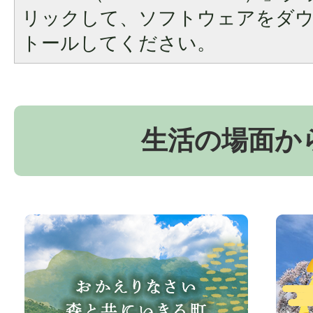
リックして、ソフトウェアをダ
トールしてください。
生活の場面か
お
京
か
丹
え
波
り
町