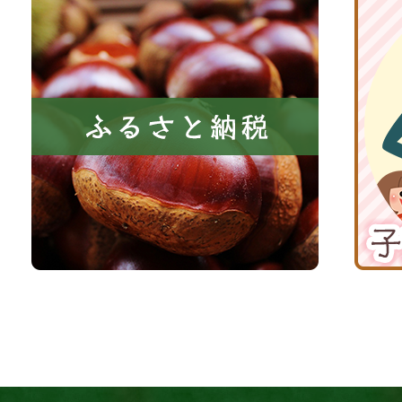
共
ふ
京
に
る
丹
い
さ
波
き
と
子
る
納
育
町
税
て
京
応
丹
援
波
サ
イ
ト