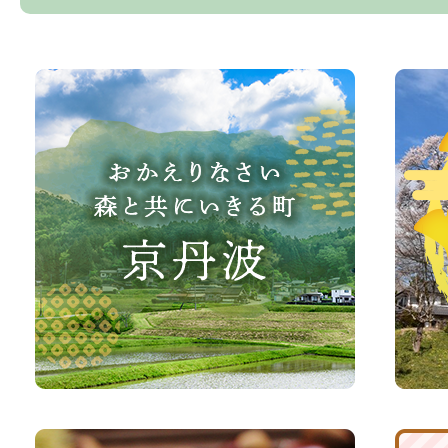
お
京
か
丹
え
波
り
町
な
観
さ
光
い、
サ
森
イ
と
ト