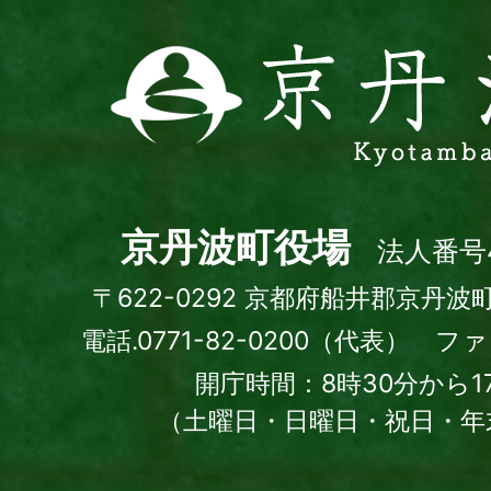
京
丹
波
町
Kyotamba
town
京丹波町役場
法人番号4
〒622-0292 京都府船井郡京丹波
電話.0771-82-0200（代表） ファッ
開庁時間：8時30分から1
（土曜日・日曜日・祝日・年