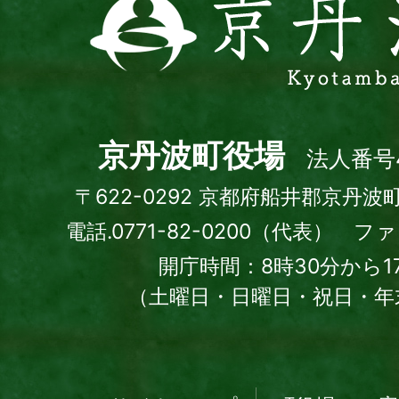
丹
波
町
Kyotamba
town
京丹波町役場
法人番号4
〒622-0292 京都府船井郡京丹波
電話.0771-82-0200（代表） ファッ
開庁時間：8時30分から1
（土曜日・日曜日・祝日・年