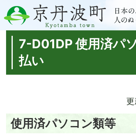
7-D01DP 使用済
払い
更
使用済パソコン類等