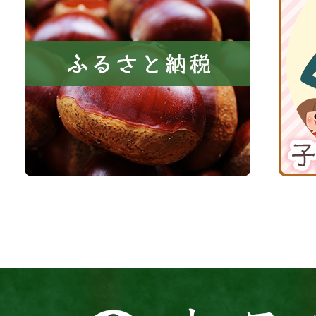
い
さ
波
き
と
子
る
納
育
町
税
て
京
応
丹
援
波
サ
イ
ト
京