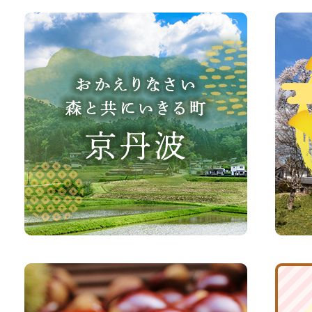
お
京
か
丹
え
波
り
町
な
観
さ
光
い、
サ
森
イ
と
ト
共
ふ
京
に
る
丹