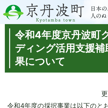
令和4年度京丹波町
ディング活用支援補
果について
更
令和4年度の採択事業は以下のと