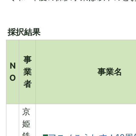
採択結果
事
N
業
事業名
O
者
京
姫
鉄