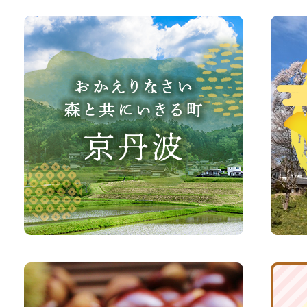
お
京
か
丹
え
波
り
町
な
観
さ
光
い、
サ
森
イ
と
ト
共
ふ
京
に
る
丹