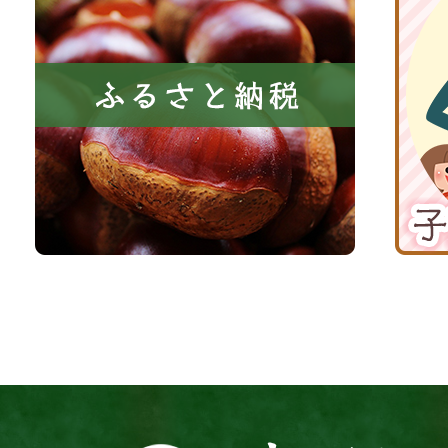
い
さ
波
き
と
子
る
納
育
町
税
て
京
応
丹
援
波
サ
イ
ト
京