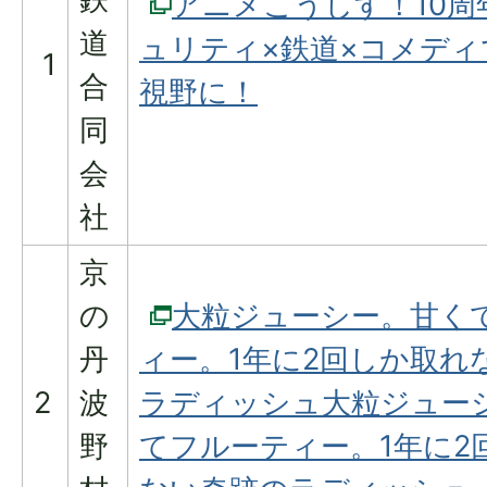
アニメこうしす！10周
道
ュリティ×鉄道×コメディ
1
合
視野に！
同
会
社
京
の
大粒ジューシー。甘く
丹
ィー。1年に2回しか取れ
2
波
ラディッシュ大粒ジュー
野
てフルーティー。1年に2