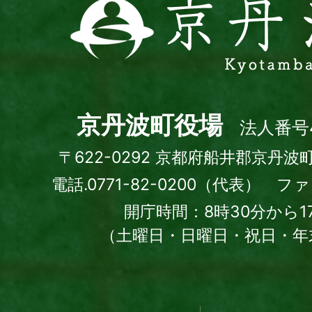
丹
波
町
Kyotamba
town
京丹波町役場
法人番号4
〒622-0292 京都府船井郡京丹波
電話.0771-82-0200（代表） ファッ
開庁時間：8時30分から1
（土曜日・日曜日・祝日・年