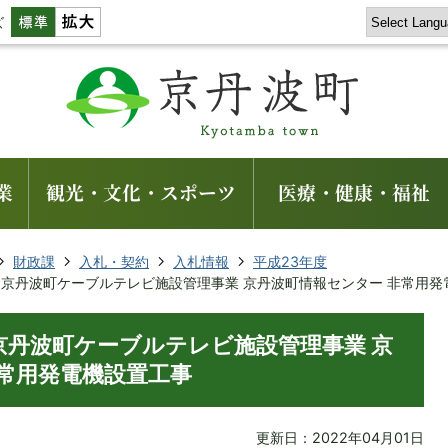
ズ
業
観光・文化・スポーツ
医療・健康・福祉
財政課
入札・契約
入札情報
平成23年度
3年度 京丹波町ケーブルテレビ施設管理事業 京丹波町情報センター 非常用
年度 京丹波町ケーブルテレビ施設管理事業 京
非常用発電機設置工事
更新日：2022年04月01日