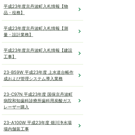
平成23年度京丹波町入札情報【物
品・役務】
平成23年度京丹波町入札情報【測
量・設計業務】
平成23年度京丹波町入札情報【建設
工事】
23-B59W 平成23年度 上水道台帳作
成および管理システム導入業務
23-C97N 平成23年度 国保京丹波町
病院和知歯科診療所歯科用炭酸ガス
レーザー購入
23-A100W 平成23年度 畑川浄水場
場内舗装工事