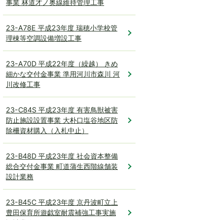
事業 林道才ノ奥線維持管理工事
23-A78E 平成23年度 瑞穂小学校管
理棟等空調設備増設工事
23-A70D 平成22年度（繰越） きめ
細かな交付金事業 準用河川市森川 河
川改修工事
23-C84S 平成23年度 有害鳥獣被害
防止施設設置事業 大朴口塩谷地区防
除柵資材購入（入札中止）
23-B48D 平成23年度 社会資本整備
総合交付金事業 町道蒲生西階線舗装
設計業務
23-B45C 平成23年度 京丹波町立上
豊田保育所遊戯室耐震補強工事実施