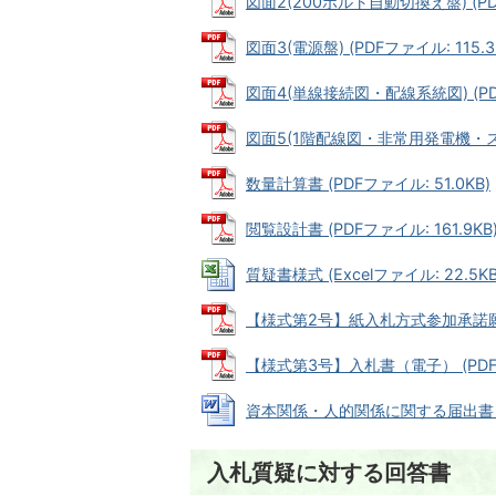
図面2(200ボルト自動切換え盤) (PDF
図面3(電源盤) (PDFファイル: 115.3
図面4(単線接続図・配線系統図) (PDF
図面5(1階配線図・非常用発電機・スコッ
数量計算書 (PDFファイル: 51.0KB)
閲覧設計書 (PDFファイル: 161.9KB
質疑書様式 (Excelファイル: 22.5KB
【様式第2号】紙入札方式参加承諾願 (P
【様式第3号】入札書（電子） (PDFファ
資本関係・人的関係に関する届出書 (Wo
入札質疑に対する回答書