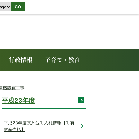
GO
行政情報
子育て・教育
発電機設置工事
平成23年度
平成23年度京丹波町入札情報【町有
財産売払】