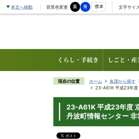
本文へ移動
背景色変更
文字サイ
くらし・手続き
しごと・産
現在の位置
ホーム
各課から探す
23-A61K 平成2
23-A61K 平成23
丹波町情報センター 