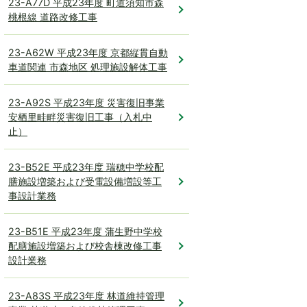
23-A77D 平成23年度 町道須知市森
桃根線 道路改修工事
23-A62W 平成23年度 京都縦貫自動
車道関連 市森地区 処理施設解体工事
23-A92S 平成23年度 災害復旧事業
安栖里畦畔災害復旧工事（入札中
止）
23-B52E 平成23年度 瑞穂中学校配
膳施設増築および受電設備増設等工
事設計業務
23-B51E 平成23年度 蒲生野中学校
配膳施設増築および校舎棟改修工事
設計業務
23-A83S 平成23年度 林道維持管理