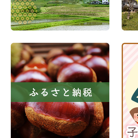
い、
サ
森
イ
と
ト
共
ふ
京
に
る
丹
い
さ
波
き
と
子
る
納
育
町
税
て
京
応
丹
援