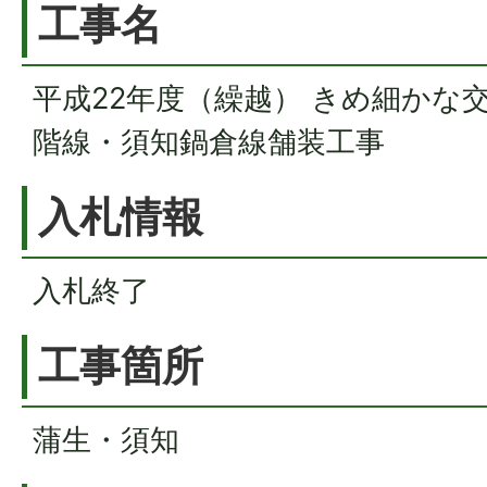
工事名
平成22年度（繰越） きめ細かな
階線・須知鍋倉線舗装工事
入札情報
入札終了
工事箇所
蒲生・須知