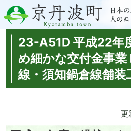
23-A51D 平成22
め細かな交付金事業
線・須知鍋倉線舗装
更