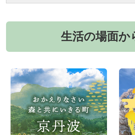
生活の場面か
お
京
か
丹
え
波
り
町
な
観
さ
光