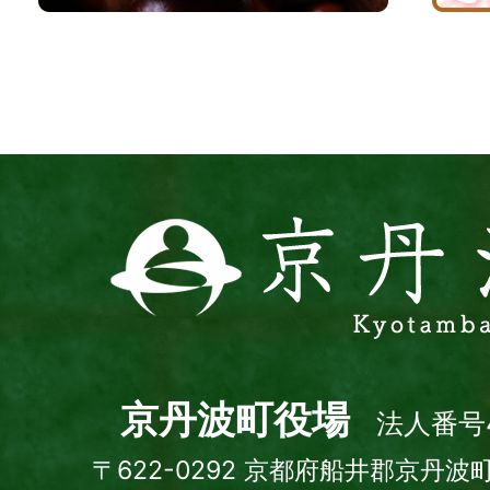
波
サ
イ
ト
京
丹
波
町
Kyotamba
town
京丹波町役場
法人番号4
〒622-0292 京都府船井郡京丹波