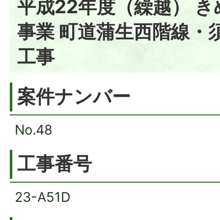
平成22年度（繰越） 
事業 町道蒲生西階線・
工事
案件ナンバー
No.48
工事番号
23-A51D