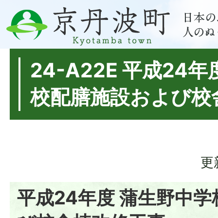
24-A22E 平成24
校配膳施設および校
更
平成24年度 蒲生野中