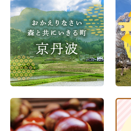
か
丹
え
波
り
町
な
観
さ
光
い、
サ
森
イ
と
ト
共
ふ
京
に
る
丹
い
さ
波