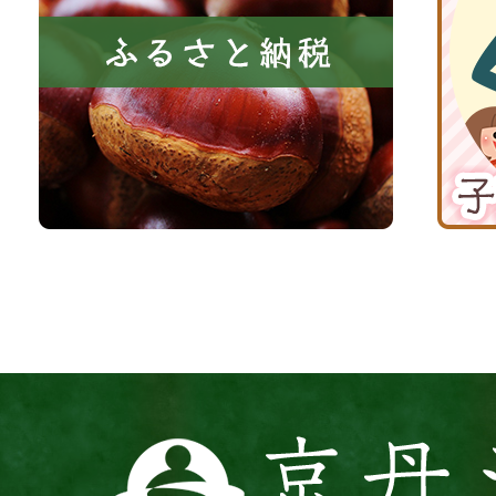
き
と
子
る
納
育
町
税
て
京
応
丹
援
波
サ
イ
ト
京
丹